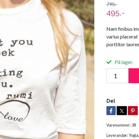
795,-
495,-
Nam finibus imp
varius placerat
porttitor laoree
På lager.
Del
Varenummer:
38
Leverandør:
Yogia