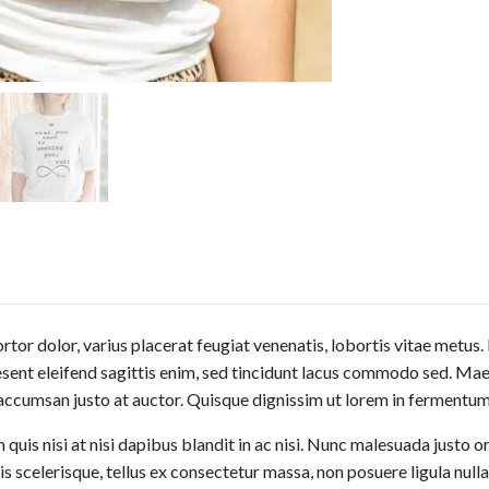
tor dolor, varius placerat feugiat venenatis, lobortis vitae metus. 
Praesent eleifend sagittis enim, sed tincidunt lacus commodo sed. M
 accumsan justo at auctor. Quisque dignissim ut lorem in fermentum.
is nisi at nisi dapibus blandit in ac nisi. Nunc malesuada justo o
is scelerisque, tellus ex consectetur massa, non posuere ligula nulla