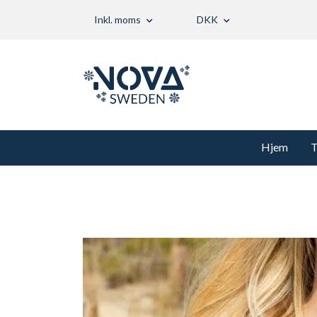
Inkl. moms
DKK
Hjem
T