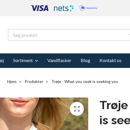
øj
Sortiment
Vandflasker
Blog
Kontakt os
Hjem
Produkter
Trøje - What you seek is seeking you
Trøje
is se