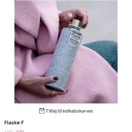
Tilføj til indkøbskurven
Flaske F
599,-
379,-