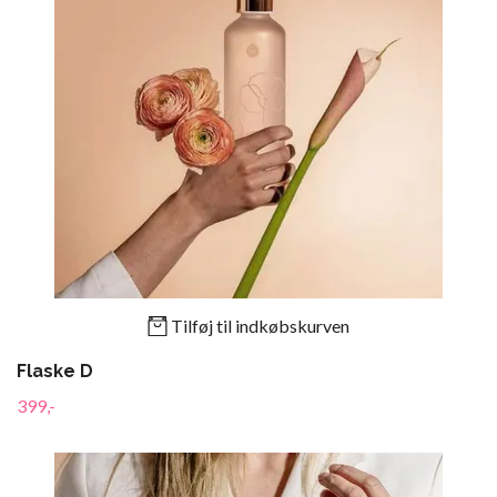
Tilføj til indkøbskurven
Flaske D
399,-