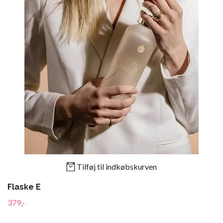
Tilføj til indkøbskurven
Flaske E
379,-