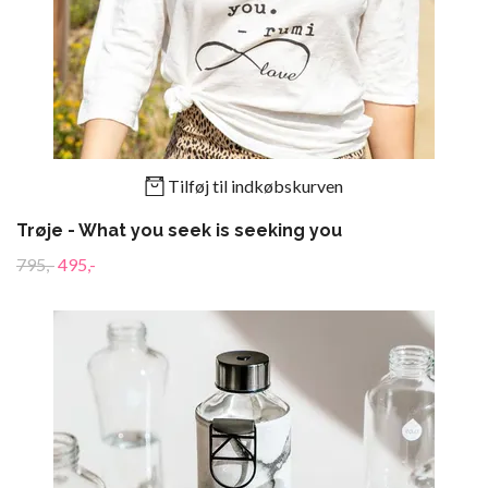
Tilføj til indkøbskurven
Trøje - What you seek is seeking you
795,-
495,-