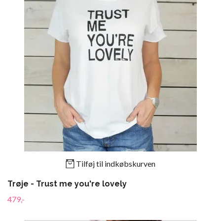
Tilføj til indkøbskurven
Trøje - Trust me you're lovely
479,-