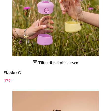
Tilføj til indkøbskurven
Flaske C
379,-