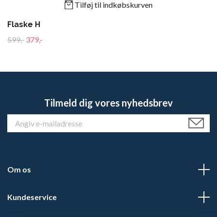
Tilføj til indkøbskurven
Flaske H
599,-
379,-
Tilmeld dig vores nyhedsbrev
Om os
Kundeservice