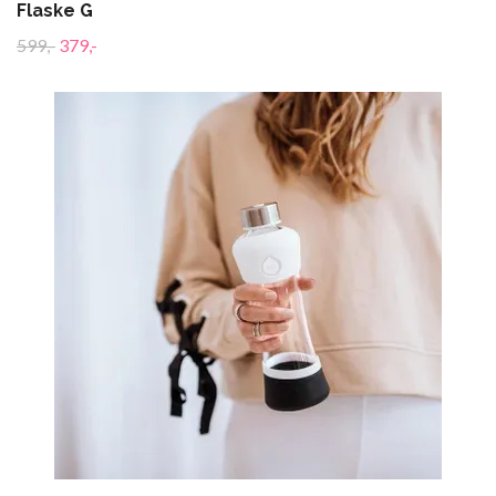
Flaske G
599,-
379,-