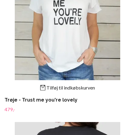
Tilføj til indkøbskurven
Trøje - Trust me you're lovely
479,-